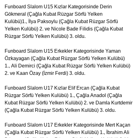
Funboard Slalom U15 Kızlar Kategorisinde Derin
Gökmeral (
Çağla Kubat Rüzgar Sörfü Yelken
Kulübü
)1., İlya Paksoylu (
Çağla Kubat Rüzgar Sörfü
Yelken Kulübü
) 2. ve Nicole Bade Filidis (
Çağla Kubat
Rüzgar Sörfü Yelken Kulübü
) 3. oldu.
Funboard Slalom U15 Erkekler Kategorisinde Yaman
Özkayagan (
Çağla Kubat Rüzgar Sörfü Yelken Kulübü
)
1., Ali Demirci (
Çağla Kubat Rüzgar Sörfü Yelken Kulübü
)
2. ve Kaan Özay (
İzmir Ferdi
) 3. oldu.
Funboard Slalom U17 Kızlar Elif Ercan (
Çağla Kubat
Rüzgar Sörfü Yelken Kulübü) 1.
, Çağla Anadol (
Çağla
Kubat Rüzgar Sörfü Yelken Kulübü
) 2. ve Damla Kurtdemir
(
Çağla Kubat Rüzgar Sörfü Yelken Kulübü
) 3. oldu.
Funboard Slalom U17 Erkekler Kategorisinde Mert Kaçan
(
Çağla Kubat Rüzgar Sörfü Yelken Kulübü)
1., İbrahim Ali