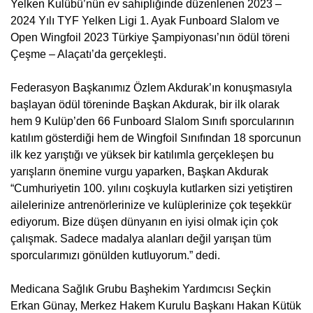
Yelken Kulübü’nün ev sahipliğinde düzenlenen 2023 –
2024 Yılı TYF Yelken Ligi 1. Ayak Funboard Slalom ve
Open Wingfoil 2023 Türkiye Şampiyonası’nın ödül töreni
Çeşme – Alaçatı’da gerçekleşti.
Federasyon Başkanımız Özlem Akdurak’ın konuşmasıyla
başlayan ödül töreninde Başkan Akdurak, bir ilk olarak
hem 9 Kulüp’den 66 Funboard Slalom Sınıfı sporcularının
katılım gösterdiği hem de Wingfoil Sınıfından 18 sporcunun
ilk kez yarıştığı ve yüksek bir katılımla gerçekleşen bu
yarışların önemine vurgu yaparken, Başkan Akdurak
“Cumhuriyetin 100. yılını coşkuyla kutlarken sizi yetiştiren
ailelerinize antrenörlerinize ve kulüplerinize çok teşekkür
ediyorum. Bize düşen dünyanın en iyisi olmak için çok
çalışmak. Sadece madalya alanları değil yarışan tüm
sporcularımızı gönülden kutluyorum.” dedi.
Medicana Sağlık Grubu Başhekim Yardımcısı Seçkin
Erkan Günay, Merkez Hakem Kurulu Başkanı Hakan Kütük