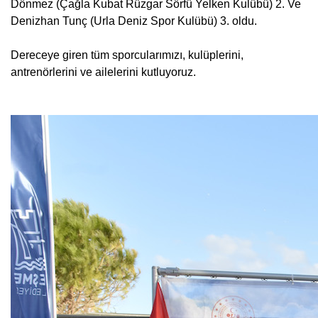
Dönmez (
Çağla Kubat Rüzgar Sörfü Yelken Kulübü
)
2. Ve
Denizhan Tunç
(
Urla Deniz Spor Kulübü) 3. oldu.
Dereceye giren tüm sporcularımızı, kulüplerini,
antrenörlerini ve ailelerini kutluyoruz.